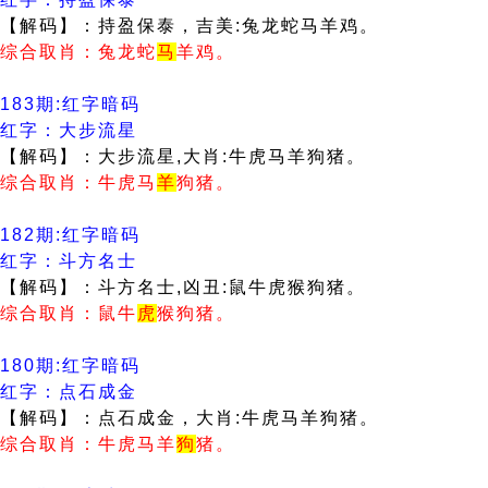
【解码】：持盈保泰，吉美:兔龙蛇马羊鸡。
综合取肖：兔龙蛇
马
羊鸡。
183期:红字暗码
红字：大步流星
【解码】：大步流星,大肖:牛虎马羊狗猪。
综合取肖：牛虎马
羊
狗猪。
182期:红字暗码
红字：斗方名士
【解码】：斗方名士,凶丑:鼠牛虎猴狗猪。
综合取肖：鼠牛
虎
猴狗猪。
180期:红字暗码
红字：点石成金
【解码】：点石成金，大肖:牛虎马羊狗猪。
综合取肖：牛虎马羊
狗
猪。