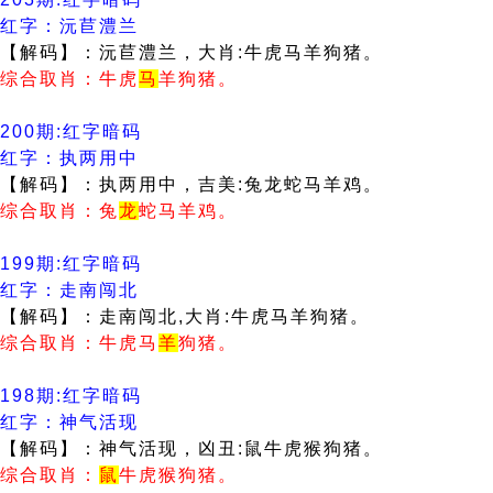
红字：沅苣澧兰
【解码】：沅苣澧兰，大肖:牛虎马羊狗猪。
综合取肖：牛虎
马
羊狗猪。
200期:红字暗码
红字：执两用中
【解码】：执两用中，吉美:兔龙蛇马羊鸡。
综合取肖：兔
龙
蛇马羊鸡。
199期:红字暗码
红字：走南闯北
【解码】：走南闯北,大肖:牛虎马羊狗猪。
综合取肖：牛虎马
羊
狗猪。
198期:红字暗码
红字：神气活现
【解码】：神气活现，凶丑:鼠牛虎猴狗猪。
综合取肖：
鼠
牛虎猴狗猪。