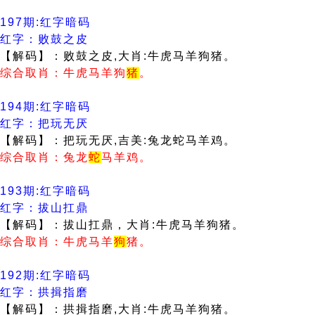
197期:红字暗码
红字：败鼓之皮
【解码】：败鼓之皮,大肖:牛虎马羊狗猪。
综合取肖：牛虎马羊狗
猪
。
194期:红字暗码
红字：把玩无厌
【解码】：把玩无厌,吉美:兔龙蛇马羊鸡。
综合取肖：兔龙
蛇
马羊鸡。
193期:红字暗码
红字：拔山扛鼎
【解码】：拔山扛鼎，大肖:牛虎马羊狗猪。
综合取肖：牛虎马羊
狗
猪。
192期:红字暗码
红字：拱揖指磨
【解码】：拱揖指磨,大肖:牛虎马羊狗猪。