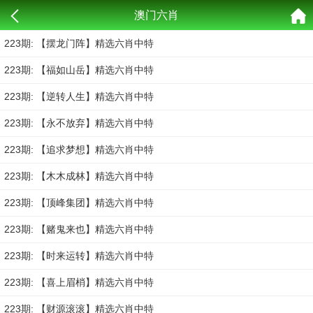
澳门六肖
223期: 【摆龙门阵】精选六肖中特
223期: 【福如山岳】精选六肖中特
223期: 【逆转人生】精选六肖中特
223期: 【永不放弃】精选六肖中特
223期: 【追求梦想】精选六肖中特
223期: 【木木成林】精选六肖中特
223期: 【顶峰集团】精选六肖中特
223期: 【赌鬼来也】精选六肖中特
223期: 【时来运转】精选六肖中特
223期: 【喜上眉梢】精选六肖中特
223期: 【财源滚滚】精选六肖中特