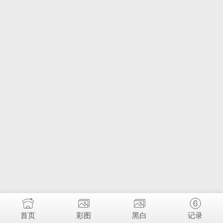
首页
彩图
黑白
记录