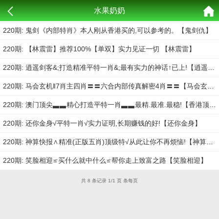
水果奶奶
220期: 鬼剑《内部特肖》本人刚从香港买的,可以参考的。【鬼剑仇】
220期: 【林震雷】推荐100%【单双】实力见证一切 【林震雷】
220期: 逍遥剑客&;打造精准平特一肖&;最有实力的神话↑已上!【逍遥剑客】
220期: 马会玄机‖7肖主四肖〓〓六合内部传真解密4肖〓〓【马会玄机】
220期: 澳门顶尖▃▃精心打造平特一肖▃▃最精.最准.最稳!【香港顶尖】
220期: 还你金身√平特一肖√实力证明,长期赚钱的好!【还你金身】
220期: 神算快报∧精准(正版五肖)顶级特√从此让你不再烦恼!【神算快报】
220期: 笑脸相迎≌买什么就中什么≌帮你走上致富之路【笑脸相迎】
共 8 条记录 1/1 页 条每页