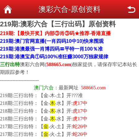
澳彩六合-原创资料
219期:澳彩六合【三行出码】原创资料
219期:【最快开奖】内部③肖③码★推荐-香港直播
219期:澳门官网直播(一肖四码10中10)快来围观
219期:港澳最强一肖博四码〓平特一肖100％准
219期:港澳宝典①码100%准狂赚3000万独家规律
三行出特
澳彩六合网(
588665.com
)独家提供，请保存牢记本站长
期跟踪参考！
-------------------------
澳门六合
：最新网址
588665.com
219期:三行出特：【金-木-土】开???准
218期:三行出特：【金-
木
-水】开:
虎17中
218期:三行出特：【金-
木
-水】开:
虎17中
218期:三行出特：【金-
木
-水】开:
虎17中
217期:三行出特：【
金
-火-土】开:
蛇26中
217期:三行出特：【
金
-火-土】开:
蛇26中