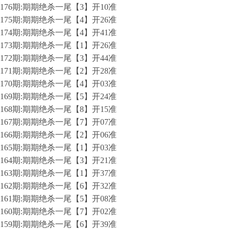
176期
:期期绝杀一尾【3】开10准
175期
:期期绝杀一尾【4】开26准
174期
:期期绝杀一尾【4】开41准
173期
:期期绝杀一尾【1】开26准
172期
:期期绝杀一尾【3】开44准
171期
:期期绝杀一尾【2】开28准
170期
:期期绝杀一尾【4】开03准
169期
:期期绝杀一尾【5】开24准
168期
:期期绝杀一尾【8】开15准
167期
:期期绝杀一尾【7】开07准
166期
:期期绝杀一尾【2】开06准
165期
:期期绝杀一尾【1】开03准
164期
:期期绝杀一尾【3】开21准
163期
:期期绝杀一尾【1】开37准
162期
:期期绝杀一尾【6】开32准
161期
:期期绝杀一尾【5】开08准
160
期:期期绝杀一尾【7】开02准
159
期:期期绝杀一尾【6】开39准