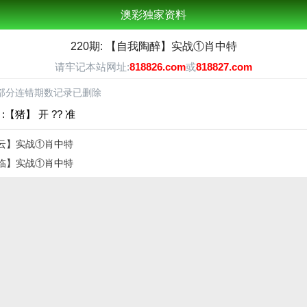
澳彩独家资料
220期: 【自我陶醉】实战①肖中特
请牢记本站网址:
818826.com
或
818827.com
部分连错期数记录已删除
:【猪】 开 ?? 准
风云】实战①肖中特
降临】实战①肖中特