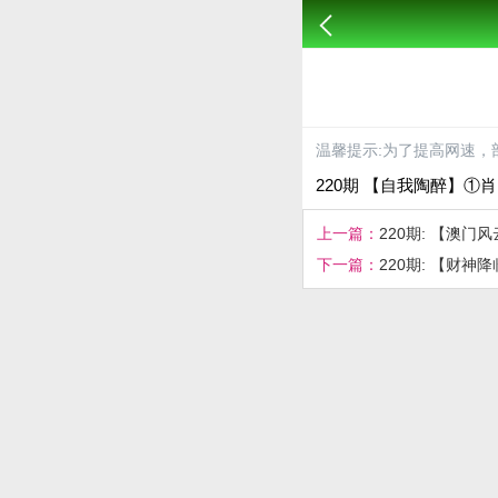
温馨提示:为了提高网速，
220期 【自我陶醉】①肖 
上一篇：
220期: 【澳门
下一篇：
220期: 【财神