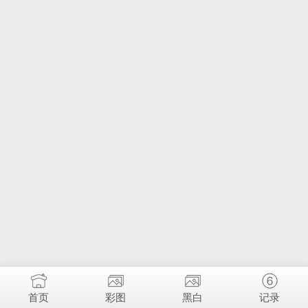
首页
彩图
黑白
记录